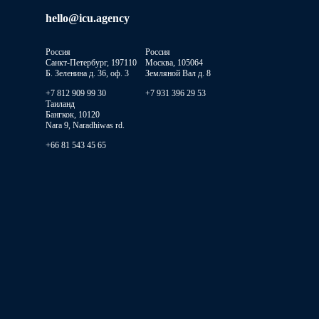
hello@icu.agency
Россия
Россия
Санкт-Петербург, 197110
Москва, 105064
Б. Зеленина д. 36, оф. 3
Земляной Вал д. 8
+7 812 909 99 30
+7 931 396 29 53
Таиланд
Бангкок, 10120
Nara 9, Naradhiwas rd.
+66 81 543 45 65