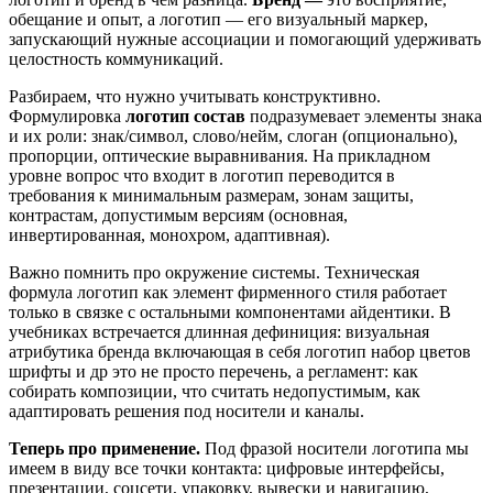
обещание и опыт, а логотип — его визуальный маркер,
запускающий нужные ассоциации и помогающий удерживать
целостность коммуникаций.
Разбираем, что нужно учитывать конструктивно.
Формулировка
логотип состав
подразумевает элементы знака
и их роли: знак/символ, слово/нейм, слоган (опционально),
пропорции, оптические выравнивания. На прикладном
уровне вопрос что входит в логотип переводится в
требования к минимальным размерам, зонам защиты,
контрастам, допустимым версиям (основная,
инвертированная, монохром, адаптивная).
Важно помнить про окружение системы. Техническая
формула логотип как элемент фирменного стиля работает
только в связке с остальными компонентами айдентики. В
учебниках встречается длинная дефиниция: визуальная
атрибутика бренда включающая в себя логотип набор цветов
шрифты и др это не просто перечень, а регламент: как
собирать композиции, что считать недопустимым, как
адаптировать решения под носители и каналы.
Теперь про применение.
Под фразой носители логотипа мы
имеем в виду все точки контакта: цифровые интерфейсы,
презентации, соцсети, упаковку, вывески и навигацию,