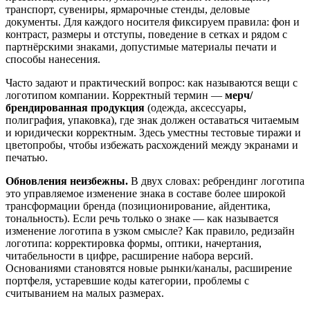
транспорт, сувениры, ярмарочные стенды, деловые
документы. Для каждого носителя фиксируем правила: фон и
контраст, размеры и отступы, поведение в сетках и рядом с
партнёрскими знаками, допустимые материалы печати и
способы нанесения.
Часто задают и практический вопрос: как называются вещи с
логотипом компании. Корректный термин —
мерч/
брендированная продукция
(одежда, аксессуары,
полиграфия, упаковка), где знак должен оставаться читаемым
и юридически корректным. Здесь уместны тестовые тиражи и
цветопробы, чтобы избежать расхождений между экранами и
печатью.
Обновления неизбежны.
В двух словах: ребрендинг логотипа
это управляемое изменение знака в составе более широкой
трансформации бренда (позиционирование, айдентика,
тональность). Если речь только о знаке — как называется
изменение логотипа в узком смысле? Как правило, редизайн
логотипа: корректировка формы, оптики, начертания,
читабельности в цифре, расширение набора версий.
Основаниями становятся новые рынки/каналы, расширение
портфеля, устаревшие коды категории, проблемы с
считыванием на малых размерах.