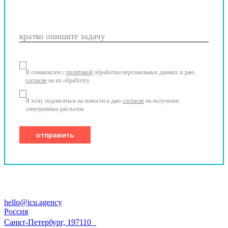
кратко опишите задачу
Я ознакомлен с
политикой
обработки персональных данных и даю
согласие
на их обработку
Я хочу подписаться на новости и даю
согласие
на получение
электронных рассылок
hello@icu.agency
Россия
Санкт-Петербург, 197110