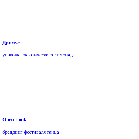
Дримус
упаковка экзотического лимонада
Open Look
брендинг фестиваля танца